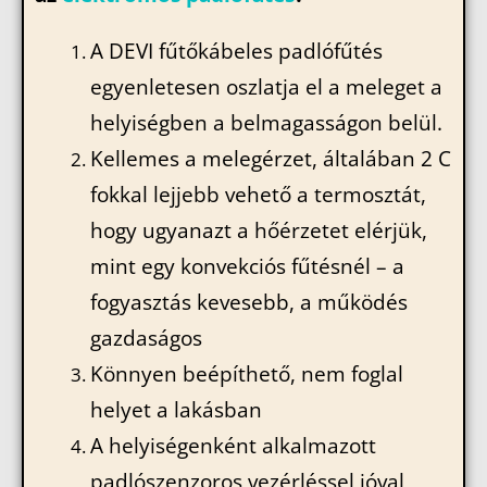
A DEVI fűtőkábeles padlófűtés
egyenletesen oszlatja el a meleget a
helyiségben a belmagasságon belül.
Kellemes a melegérzet, általában 2 C
fokkal lejjebb vehető a termosztát,
hogy ugyanazt a hőérzetet elérjük,
mint egy konvekciós fűtésnél – a
fogyasztás kevesebb, a működés
gazdaságos
Könnyen beépíthető, nem foglal
helyet a lakásban
A helyiségenként alkalmazott
padlószenzoros vezérléssel jóval