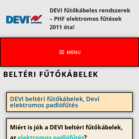
DEVI fűtőkábeles rendszerek
– PHF elektromos fűtések
2011 óta!
MENU
BELTÉRI FŰTŐKÁBELEK
DEVI beltéri fűtőkábelek, Devi
elektromos padlófűtés
Miért is jók a DEVI beltéri fűtőkábelek,
az
elektromos padlófűtés
?