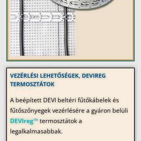
VEZÉRLÉSI LEHETŐSÉGEK, DEVIREG
TERMOSZTÁTOK
A beépített DEVI beltéri fűtőkábelek és
fűtőszőnyegek vezérlésére a gyáron belüli
DEVIreg™
termosztátok a
legalkalmasabbak.