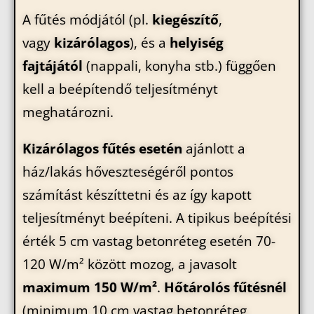
A fűtés módjától (pl.
kiegészítő
,
vagy
kizárólagos
), és a
helyiség
fajtájától
(nappali, konyha stb.) függően
kell a beépítendő teljesítményt
meghatározni.
Kizárólagos fűtés esetén
ajánlott a
ház/lakás hőveszteségéről pontos
számítást készíttetni és az így kapott
teljesítményt beépíteni. A tipikus beépítési
érték 5 cm vastag betonréteg esetén 70-
120 W/m² között mozog, a javasolt
maximum 150 W/m²
.
Hőtárolós fűtésnél
(minimum 10 cm vastag betonréteg