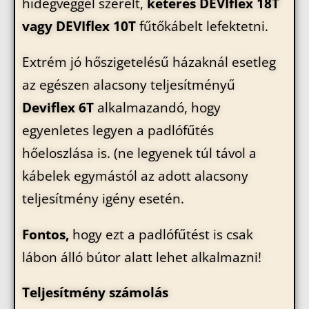
hidegvéggel szerelt,
kéteres
DEVIflex 18T
vagy DEVIflex 10T
fűtőkábelt lefektetni.
Extrém jó hőszigetelésű házaknál esetleg
az egészen alacsony teljesítményű
Deviflex 6T
alkalmazandó, hogy
egyenletes legyen a padlófűtés
hőeloszlása is. (ne legyenek túl távol a
kábelek egymástól az adott alacsony
teljesítmény igény esetén.
Fontos,
hogy ezt a padlófűtést is csak
lábon álló bútor alatt lehet alkalmazni!
Teljesítmény számolás