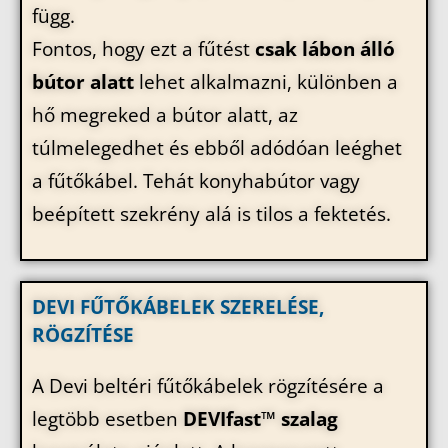
függ.
Fontos, hogy ezt a fűtést
csak lábon álló
bútor alatt
lehet alkalmazni, különben a
hő megreked a bútor alatt, az
túlmelegedhet és ebből adódóan leéghet
a fűtőkábel. Tehát konyhabútor vagy
beépített szekrény alá is tilos a fektetés.
DEVI FŰTŐKÁBELEK SZERELÉSE,
RÖGZÍTÉSE
A Devi beltéri fűtőkábelek rögzítésére a
legtöbb esetben
DEVIfast™ szalag