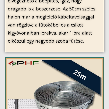
elvégezhető a beépítés, igaz, hogy
drágább is a beszerzése. Az 50cm széles
hálón már a megfelelő kábeltávolsággal
van rögzítve a fűtőkábel és a csíkot
kígyóvonalban lerakva, akár 1 óra alatt
elkészül egy nagyobb szoba fűtése.