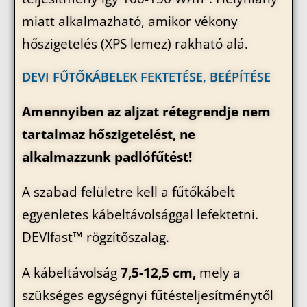
miatt alkalmazható, amikor vékony
hőszigetelés (XPS lemez) rakható alá.
DEVI FŰTŐKÁBELEK FEKTETÉSE, BEÉPÍTÉSE
Amennyiben az aljzat rétegrendje nem
tartalmaz hőszigetelést, ne
alkalmazzunk padlófűtést!
A szabad felületre kell a fűtőkábelt
egyenletes kábeltávolsággal lefektetni.
DEVIfast™ rögzítőszalag.
A kábeltávolság
7,5-12,5 cm,
mely a
szükséges egységnyi fűtésteljesítménytől