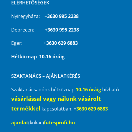
ELÉRHETŐSÉGEK
Nyíregyháza: +
3630 995 2238
Debrecen:
+3630 995 2238
Eger:
+3630 629 6883
Hétköznap 10-16 óráig
SZAKTANÁCS – AJÁNLATKÉRÉS
Szaktanácsadónk hétköznap
10-16 óráig
hívható
vásárlással vagy nálunk vásárolt
termékkel
kapcsolatban:
+
3630 629 6883
ajanlat
(kukac)
futesprofi.hu