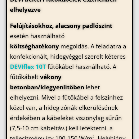
elhelyezve
Felújításokhoz, alacsony padlószint
esetén használható
költséghatékony
megoldás. A feladatra a
konfekcionált, hidegvéggel szerelt kéteres
DEVIflex 10T
fűtőkábel használható. A
fűtőkábelt
vékony
betonban/kiegyenlítőben
lehet
elhelyezni. Mivel a fűtőkábel a felszínhez
közel van, a hideg zónák elkerülésének
érdekében a kábeleket viszonylag sűrűn
(7,5-10 cm kábeltáv.) kell lefektetni, a
teljesítmény így 100-150 W/m². Helyhiány