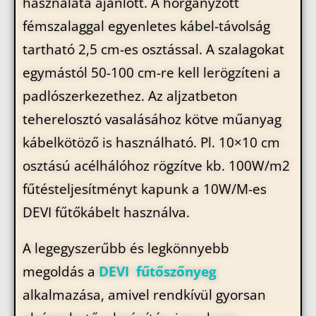
használata ajánlott. A horganyzott
fémszalaggal egyenletes kábel-távolság
tartható 2,5 cm-es osztással. A szalagokat
egymástól 50-100 cm-re kell lerögzíteni a
padlószerkezethez. Az aljzatbeton
teherelosztó vasalásához kötve műanyag
kábelkötöző is használható. Pl. 10×10 cm
osztású acélhálóhoz rögzítve kb. 100W/m2
fűtésteljesítményt kapunk a 10W/M-es
DEVI fűtőkábelt használva.
A legegyszerűbb és legkönnyebb
megoldás a
DEVI fűtőszőnyeg
alkalmazása, amivel rendkívül gyorsan