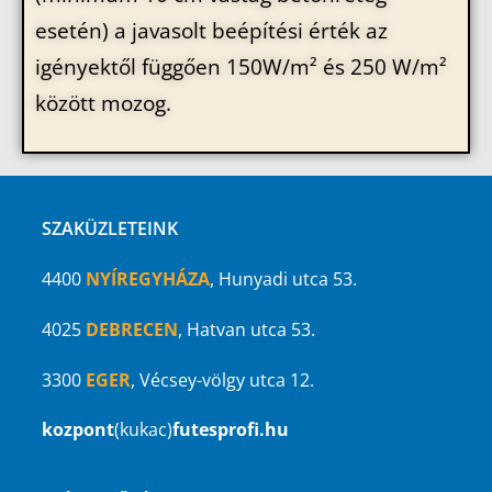
esetén) a javasolt beépítési érték az
igényektől függően 150W/m² és 250 W/m²
között mozog.
SZAKÜZLETEINK
4400
NYÍREGYHÁZA
, Hunyadi utca 53.
4025
DEBRECEN
, Hatvan utca 53.
3300
EGER
, Vécsey-völgy utca 12.
kozpont
(kukac)
futesprofi.hu