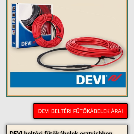
DEVI BELTÉRI FŰTŐKÁBELEK ÁRAI
DEVI beltéri fűtőkábelek esztrichben